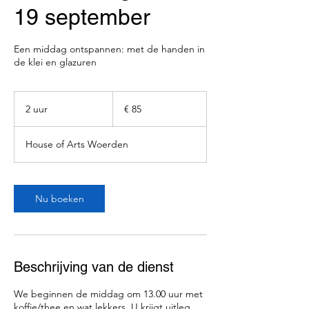
19 september
Een middag ontspannen: met de handen in
de klei en glazuren
85
euro
2 uur
2
€ 85
u
u
House of Arts Woerden
r
Nu boeken
Beschrijving van de dienst
We beginnen de middag om 13.00 uur met
koffie/thee en wat lekkers. U krijgt uitleg