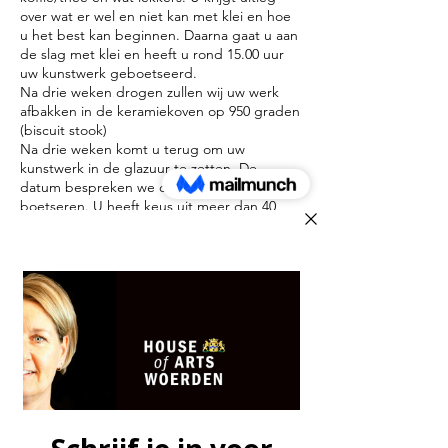
over wat er wel en niet kan met klei en hoe
u het best kan beginnen. Daarna gaat u aan
de slag met klei en heeft u rond 15.00 uur
uw kunstwerk geboetseerd.
Na drie weken drogen zullen wij uw werk
afbakken in de keramiekoven op 950 graden
(biscuit stook)
Na drie weken komt u terug om uw
kunstwerk in de glazuur te zetten. De
datum bespreken we op de middag van het
boetseren. U heeft keus uit meer dan 40
kleuren glazuur. Met een kwast zet u de
glazuur op uw werk. Meerdere kleuren is
mogelijk maar ook uni kan prachtig zijn?
De werken gaan wederom de keramiekoven
in maar worden nu afgebakken op 1080
graden (glazuurstook) .
In de week erna staan de kunstwerken klaar
in House of Arts.
U kunt uw kunstwerk ophalen tijdens de
openingstijden van House of Arts Woerden
op vrijdag of zaterdag tussen 11:00 uur en
16:00 uur.