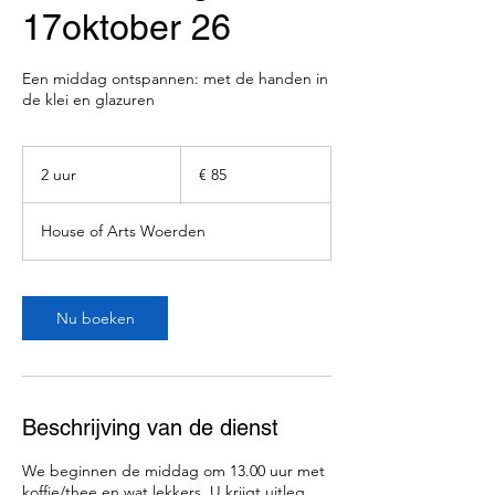
17oktober 26
Een middag ontspannen: met de handen in
de klei en glazuren
85
euro
2 uur
2
€ 85
u
u
House of Arts Woerden
r
Nu boeken
Beschrijving van de dienst
We beginnen de middag om 13.00 uur met
koffie/thee en wat lekkers. U krijgt uitleg